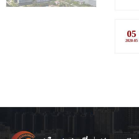
05
2020-05