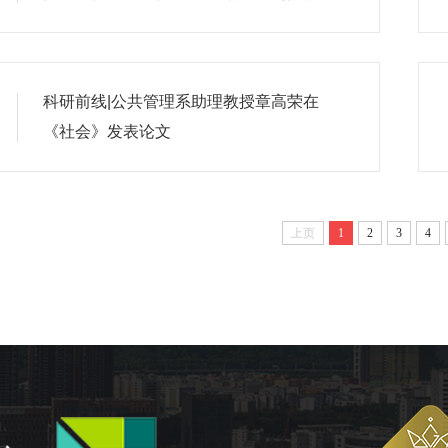
科研前线|公共管理系助理教授章高荣在
《社会》发表论文
上页
1
2
3
4