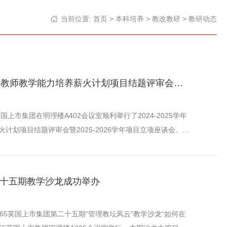
当前位置:
首页
>
本科培养
>
教改教研
>
教研动态
2024-2025学年青年教师教学能力培养薪火计划项目结题评审会暨2025-2026学年项目立项座谈会顺利举行
5英国上市集团在明理楼A402会议室顺利举行了2024-2025学年
计划项目结题评审会暨2025-2026学年项目立项座谈会。出
划导师团成员、参与薪火计划的青年教师以及负责教研项目的
会议由分管本科教学的于素敏副经理主持。4位申请结题的青年
从教学工作量、授课内容与难点、测评结果和教学心得与收获
二十五期教学沙龙成功举办
薪火计划”...
，365英国上市集团第二十五期“管理教坛风云”教学沙龙“如何在