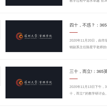
教学过程中追求卓越”在3
副系主任赖晓凡老师主持
经验极其丰富且教学奖励
分享和讨论内容包括：日
促进与相互提升，以及如何
2020年11月20日，
销副系主任陈星宇老师担
的“中椒”——中年教师
平”的贺和平老师分享自
教学科研的心得。虽然在
三十，而立!：36
的。“不惑之年仍然存...
2020年11月13日下午
十，而立!”的教学研讨会
大，担任过暑期班的班主
老师建议应该抓紧研究，