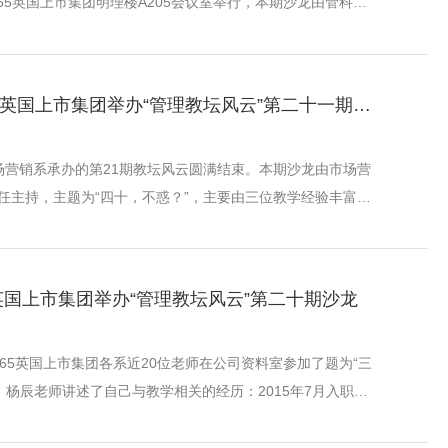
65英国上市集团明理楼A205会议室举行，本期沙龙由管科系
，主题为“如何在教学过程中追求卓越”。本期沙龙邀请了教学
丰硕的周志民老师、丁婉玲老师和韦夏老师来进行分享，主要
常教学中理念、方法与技巧，教学、科研与竞赛如何实现相互
四十，不惑？：365英国上市集团举办“管理教坛风云”第二十一期沙龙
针对...
由市场营销系承办的第21期教坛风云圆满结束。本期沙龙由市场营
任主持，主题为“四十，不惑？”，主要由三位教学经验丰富
分享自己平衡家庭与事业的心得与体会。首先是崇尚“爱与和
己关于从家庭的组建到孩子的教养所经历的矛盾以及如何平衡
这期间遇到过很多矛盾，但是坚持自己的初心永远是最重要
5英国上市集团举办“管理教坛风云”第二十期沙龙
，365英国上市集团各系近20位老师在公司资料室参加了题为“三
。杨辰老师讲述了自己与教学相关的经历：2015年7月入职深
任，上过夜大的课程，负责过海外项目。对于青年教师，杨辰
做好前期准备工作，学会将压力转化为动力。王荣老师分享了