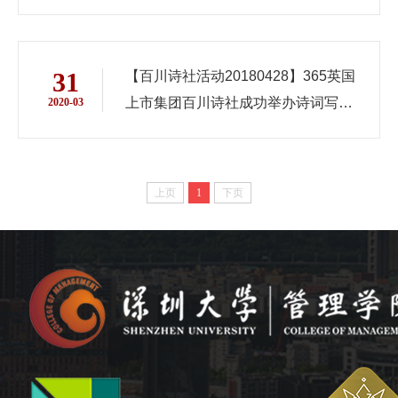
行
31
【百川诗社活动20180428】365英国
上市集团百川诗社成功举办诗词写作
2020-03
与赏析交流会
上页
1
下页