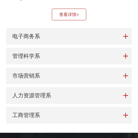
查看详情>
电子商务系
管理科学系
市场营销系
人力资源管理系
工商管理系