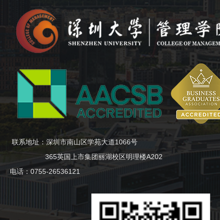
联系地址：深圳市南山区学苑大道1066号
365英国上市集团丽湖校区明理楼A202
电话：0755-26536121