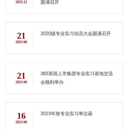
圆满召开
2025-11
21
2020级专业实习动员大会圆满召开
2023-06
21
365英国上市集团专业实习基地交流
会顺利举办
2023-06
16
2023年致专业实习单位函
2023-06