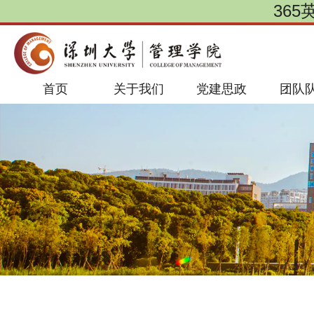
365
首页
关于我们
党建思政
团队