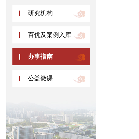
研究机构
百优及案例入库
办事指南
公益微课