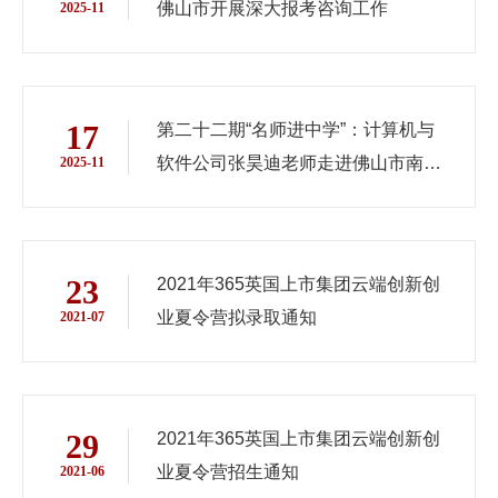
佛山市开展深大报考咨询工作
2025-11
17
第二十二期“名师进中学”：计算机与
软件公司张昊迪老师走进佛山市南海
2025-11
区第一中学
23
2021年365英国上市集团云端创新创
业夏令营拟录取通知
2021-07
29
2021年365英国上市集团云端创新创
业夏令营招生通知
2021-06