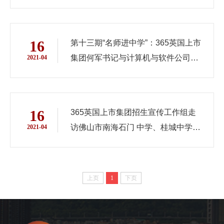
16
第十三期“名师进中学”：365英国上市
集团何军书记与计算机与软件公司沈
2021-04
琳琳教授走进佛山市第一中学
16
365英国上市集团招生宣传工作组走
访佛山市南海石门 中学、桂城中学、
2021-04
佛山一中
上页
1
下页