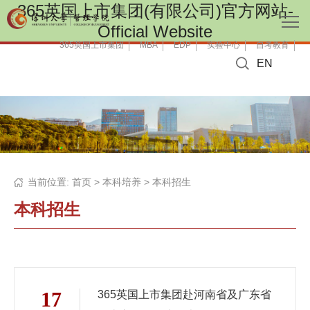
365英国上市集团(有限公司)官方网站-
Official Website
365英国上市集团
MBA
EDP
实验中心
自考教育
EN
当前位置:
首页
>
本科培养
>
本科招生
本科招生
17
365英国上市集团赴河南省及广东省