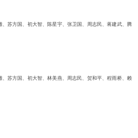
雄、苏方国、初大智、陈星宇、张卫国、周志民、蒋建武、腾
雄、苏方国、初大智、林美燕、周志民、贺和平、程雨桥、赖