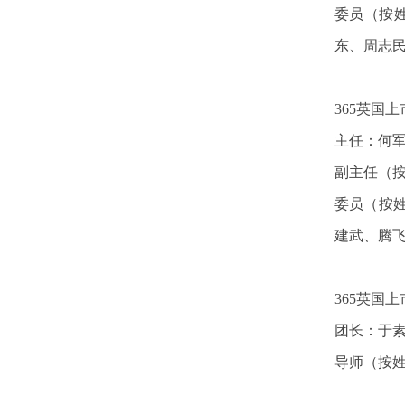
委员（按
东、周志
365英国
主任：何
副主任
（
委员（按
建武、腾
365英国
团长：于
导师（按