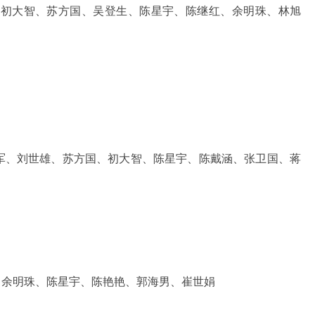
、初大智、苏方国、吴登生、陈星宇、陈继红、余明珠、林旭
军、刘世雄、苏方国、初大智、陈星宇、陈戴涵、张卫国、蒋
、余明珠、陈星宇、陈艳艳、郭海男、崔世娟