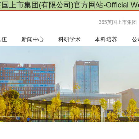
英国上市集团(有限公司)官方网站-Official Web
365英国上市集团
队伍
新闻中心
科研学术
本科培养
公