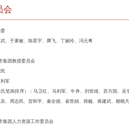
员会
党委
建武、于素敏、陈星宇、腾飞、丁婉玲、冯元粤
上市集团教授委员会
志民
马利军
姓氏笔画排序）：马卫红、马利军、牛奔、刘世雄、苏方国、吴
旭东、周志民、贺和平、秦全德、崔世娟、韩巍、蒋建武、赖晓
上市集团人力资源工作委员会