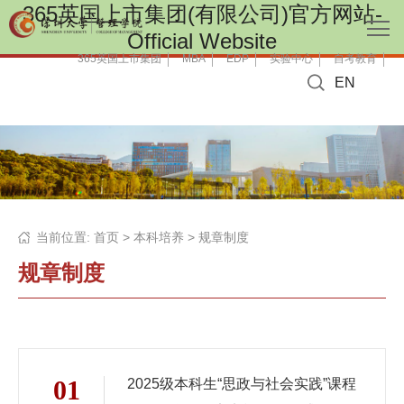
365英国上市集团(有限公司)官方网站-
Official Website
365英国上市集团
MBA
EDP
实验中心
自考教育
EN
当前位置:
首页
>
本科培养
>
规章制度
规章制度
01
2025级本科生“思政与社会实践”课程