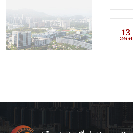
13
2020-04