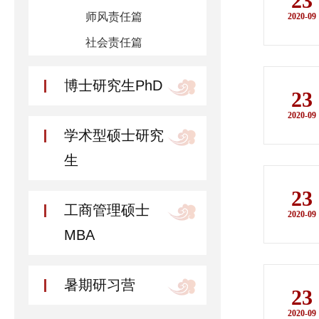
23
师风责任篇
2020-09
社会责任篇
博士研究生PhD
23
2020-09
学术型硕士研究
生
23
工商管理硕士
2020-09
MBA
暑期研习营
23
2020-09