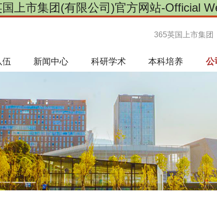
英国上市集团(有限公司)官方网站-Official Web
365英国上市集团
队伍
新闻中心
科研学术
本科培养
公