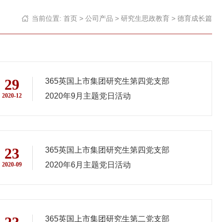
当前位置:
首页
>
公司产品
>
研究生思政教育
>
德育成长篇
29
365英国上市集团研究生第四党支部
2020年9月主题党日活动
2020-12
23
365英国上市集团研究生第四党支部
2020年6月主题党日活动
2020-09
365英国上市集团研究生第二党支部