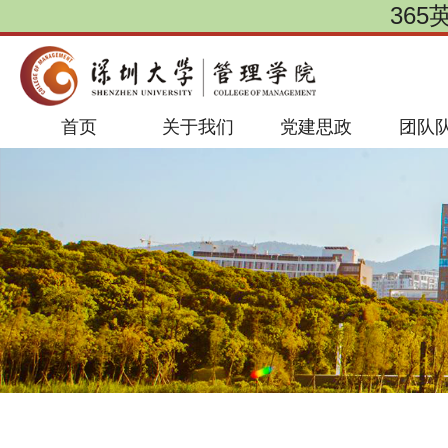
365
首页
关于我们
党建思政
团队