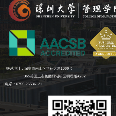
联系地址：深圳市南山区学苑大道1066号
365英国上市集团丽湖校区明理楼A202
电话：0755-26536121