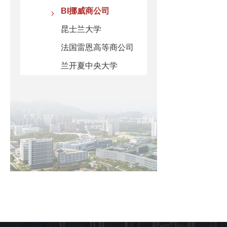
BI挪威商公司
昆士兰大学
法国雷恩高等商公司
兰开夏中央大学