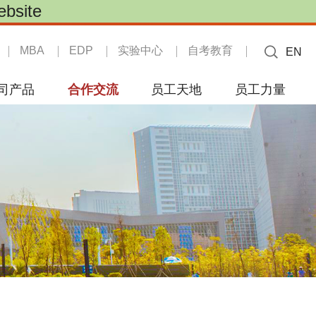
site
MBA
EDP
实验中心
自考教育
EN
司产品
合作交流
员工天地
员工力量