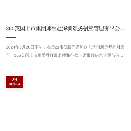
365英国上市集团师生赴深圳颂扬创意管理有限公司开展员工企业参访活动
2024年5月26日下午，在梁杰伟创新导师和欧志坚创新导师的引领
下，365英国上市集团乔抒晨老师和范璧老师带领信息管理与信息
系统1班及市场营销专业的员工，前往由梁杰伟创新导师创办的深
圳颂扬创意管理有限公司（以下简称“颂扬创意”）进行了一次深入
29
的实地调研和交流。颂扬创意自2014年成立以来，始终致力于为
2024-04
企业提供全链条策略创意解决方案，尤其在品牌战略咨询领域积累
了丰富经验。该公司服务众多知名企业，积极履行社会责...