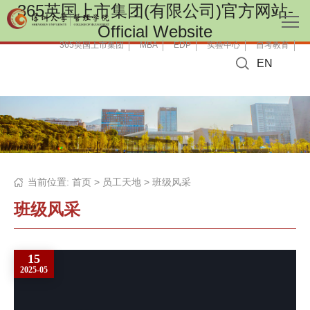
365英国上市集团(有限公司)官方网站-
Official Website
365英国上市集团
MBA
EDP
实验中心
自考教育
EN
当前位置:
首页
>
员工天地
>
班级风采
班级风采
15
2025-05