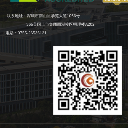
联系地址：深圳市南山区学苑大道1066号
365英国上市集团丽湖校区明理楼A202
电话：0755-26536121