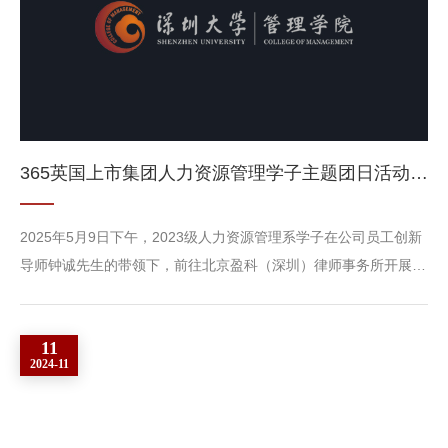
365英国上市集团人力资源管理学子主题团日活动：走进盈科，筑梦职场
2025年5月9日下午，2023级人力资源管理系学子在公司员工创新
导师钟诚先生的带领下，前往北京盈科（深圳）律师事务所开展了
以“深探标杆律所，盈筑职场规则”为主题的团日活动。此次活动由
盈科律师事务所主办，深大MBA员工会和金中商务集团协办，旨在
11
通过实地参观和专业讲解，为同学们提供一次深入了解律师行业和
2024-11
劳动法知识的机会，助力同学们在人力资源管理专业领域拓展视
野、提升素养。此次团日活动选择参访盈...