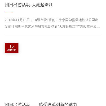
团日出游活动-大潮起珠江
2018年11月18日，18级市营1班的二十余同学搭乘地铁从公司出
发前往深圳当代艺术与城市规划馆看“大潮起珠江”广东改革开放四
十周年主题展览，怀着期待的心情，同学们激动地走进展览厅，看
着眼前的展览物，仿佛它们在讲述着广东四十年来的辉煌崛起，而
15
深圳，脚下的这片土地，也在邓小平先生的正确指引下创造了“深
2019-05
圳奇迹”，带着骄傲和自豪。 最后在“大潮起珠江”前，同学们走出
展览馆并进行了合影...
团日出游活动——感受改革创新的魅力