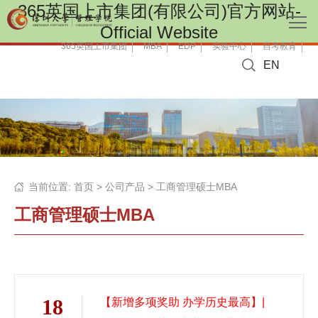
365英国上市集团(有限公司)官方网站-
Official Website
365英国上市集团
MBA
EDP
实验中心
自考教育
EN
当前位置:
首页
>
公司产品
>
工商管理硕士MBA
工商管理硕士MBA
18
【新增多项奖助 办学历史最高】|