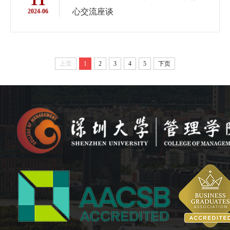
心交流座谈
2024-06
上页
1
2
3
4
5
下页