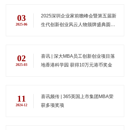
03
2025深圳企业家前瞻峰会暨第五届新
生代创新创业风云人物颁牌盛典圆满
2025-06
举办
02
​喜讯 | 深大MBA员工创新创业项目落
地香港科学园 获得10万元港币奖金
2025-03
11
喜讯频传 | 365英国上市集团MBA荣
获多项奖项
2024-12