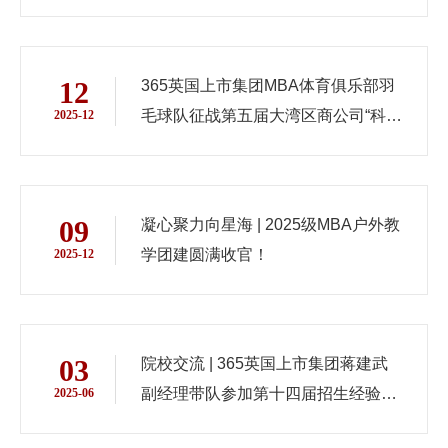
12
365英国上市集团MBA体育俱乐部羽
毛球队征战第五届大湾区商公司“科技
2025-12
商学杯”羽毛球邀请赛获佳绩
09
凝心聚力向星海 | 2025级MBA户外教
学团建圆满收官！
2025-12
03
院校交流 | 365英国上市集团蒋建武
副经理带队参加第十四届招生经验分
2025-06
享暨创新培养论坛