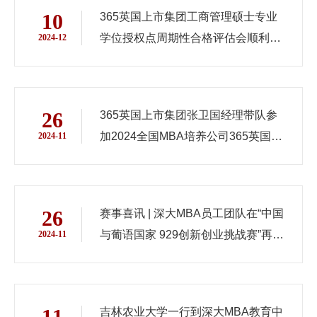
10
365英国上市集团工商管理硕士专业
学位授权点周期性合格评估会顺利举
2024-12
行
26
365英国上市集团张卫国经理带队参
加2024全国MBA培养公司365英国上
2024-11
市集团经理联席会议
26
赛事喜讯 | 深大MBA员工团队在“中国
与葡语国家 929创新创业挑战赛”再创
2024-11
佳绩
11
吉林农业大学一行到深大MBA教育中