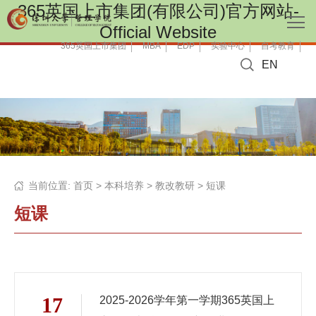
365英国上市集团(有限公司)官方网站-
Official Website
365英国上市集团
MBA
EDP
实验中心
自考教育
EN
当前位置:
首页
>
本科培养
>
教改教研
>
短课
短课
17
2025-2026学年第一学期365英国上