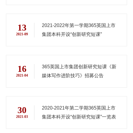
表
13
2021-2022年第一学期365英国上市
集团本科开设“创新研究短课”
2021-09
16
365英国上市集团创新研究短课《新
媒体写作进阶技巧》招募公告
2021-04
30
2020-2021年第二学期365英国上市
集团本科开设“创新研究短课”一览表
2021-03