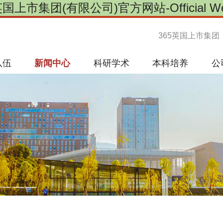
英国上市集团(有限公司)官方网站-Official Web
365英国上市集团
队伍
新闻中心
科研学术
本科培养
公