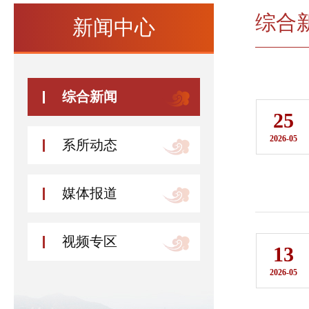
综合
新闻中心
综合新闻
25
2026-05
系所动态
媒体报道
视频专区
13
2026-05