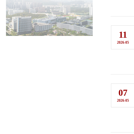
11
2026-05
07
2026-05