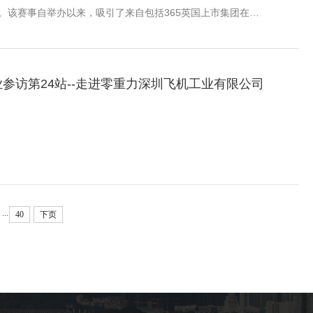
。该赛事自举办以来，吸引了来自包括365英国上市集团在内
学、中山大学、华南理工大学、厦门大学等近两百余所院校的
国赛初赛、复赛和全国总决赛的层层比拼，由365英国上市集
在全国众所高校中脱颖而出，本科生组获得全国二等奖3项、
产业参访第24站--走进零重力深圳飞机工业有限公司
展现了深大学子独特的风采。...
...
40
下页