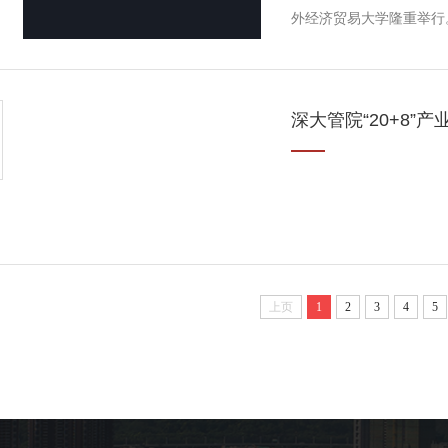
外经济贸易大学隆重举行
的中国人民大学、同济大
同学参加。经过校赛、全
团组织指导的深大代表队
深大管院“20+8”
全国三等奖8项的好成绩，
上页
1
2
3
4
5