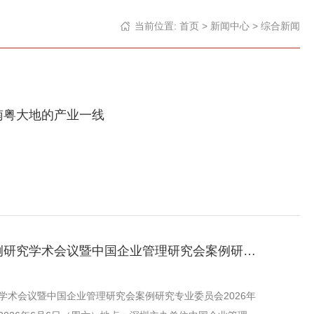
当前位置:
首页
>
新闻中心
>
综合新闻
南粤大地的产业一线
第三届工商管理案例研究学术会议暨中国企业管理研究会案例研究专业委员会2026年会（第二轮通知，附邀请函）
学术会议暨中国企业管理研究会案例研究专业委员会2026年