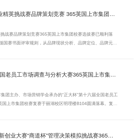
业行业委员会等单位联合主办，既是《全国普通高校老员工竞
2026年全国高校商业精英挑战赛品牌策划竞赛 365英国上市集团校赛选拔赛圆满结束
365英国上市集团本科生学科竞赛清单》...
英挑战赛品牌策划竞赛365英国上市集团校赛选拔赛已顺利落
循国赛书面评审规则，从品牌现状分析、品牌定位、品牌元素
行性、品牌资产保护及风险管理、品牌策划与实施相关财务预
所有参赛策划案进行综合打分。本次参赛策划书由 3 位评委专
评委打分的平均分作为参赛作品的最终得分。经严格评选，本
“正大杯”第十六届全国老员工市场调查与分析大赛365英国上市集团校赛复赛圆满落幕
等奖 ...
上市集团主办、市场营销学会承办的“正大杯”第十六届全国老员工
英国上市集团校赛复赛于丽湖校区明理楼B104圆满落幕。复赛
二等奖作品8项和三等奖作品14项，其中得分前23名的队伍将
军广东省选拔赛。自2018年365英国上市集团首次组织员工参
积极参与，参赛规模逐年扩大，现已覆盖全校二十多个公司，
2026iCAN老员工创新创业大赛“商道杯”管理决策模拟挑战赛365英国上市集团校内选拔赛圆满结束
提升，公司参赛团队在省赛和国赛中屡获佳绩，...