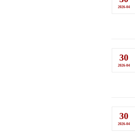
2026-04
30
2026-04
30
2026-04