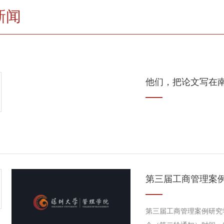
新闻
他们，把论文写在
第三届工商管理案例研究