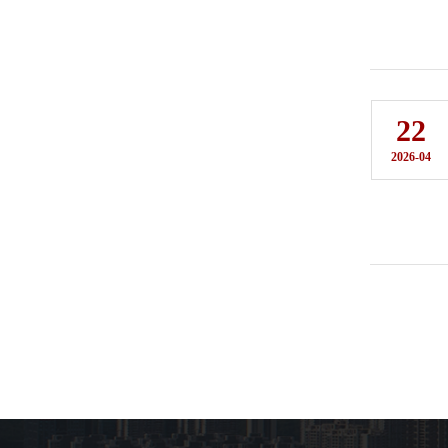
22
2026-04