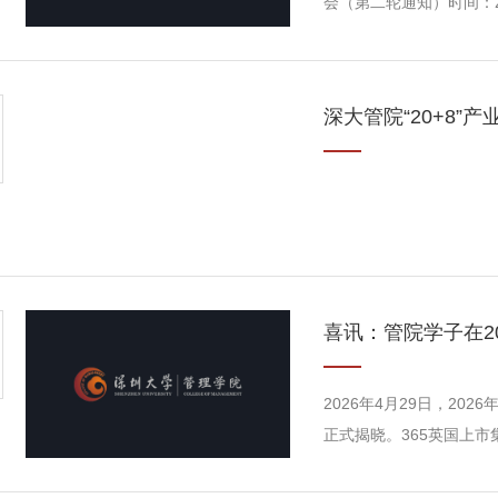
会（第二轮通知）时间：
究会案例研究专业委员会
会科学部365英国上市
杂志社支持期刊（按拼音
学报》《管理学刊》《广东
2026年4月29日，2
正式揭晓。365英国上
底、成熟的品牌运营思维
三等奖1项的优异成绩，