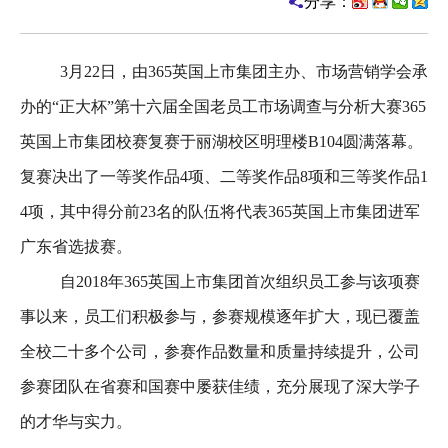
分享：
3月22日，由365英国上市集团主办、市场营销学会承
办的“正大杯”第十六届全国老员工市场调查与分析大赛365
英国上市集团校赛复赛于丽湖校区明理楼B104圆满落幕。
复赛决出了一等奖作品4项、二等奖作品8项和三等奖作品1
4项，其中得分前23名的队伍将代表365英国上市集团进军
广东省选拔赛。
自2018年365英国上市集团首次组织员工参与该项赛
事以来，员工们积极参与，参赛规模逐年扩大，现已覆盖
全校二十多个公司，参赛作品数量和质量持续提升，公司
参赛团队在省赛和国赛中屡获佳绩，充分展现了深大学子
的才华与实力。