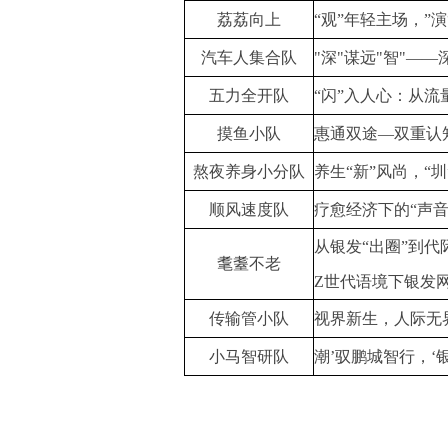
荔荔
向上
“观”年轻主场，
”演
汽车人
集合队
"深"谋远"智"
五力全开队
“闪”入人心：从流
摸鱼小队
惠通双途—双重认
熬夜养身小分队
养生“新”风尚，
顺风速度队
疗愈经济下的“声
从银发“出圈”到代
耄耋不老
Z世代语境下银发
传输管小队
视界新生，人际无
小马智研队
潮’驭鹏城智行，‘银