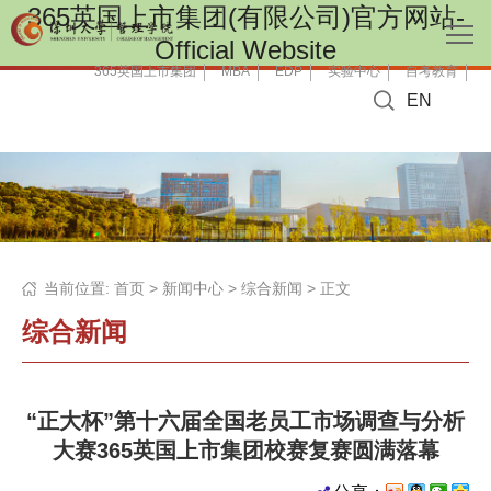
365英国上市集团(有限公司)官方网站-
Official Website
365英国上市集团
MBA
EDP
实验中心
自考教育
EN
当前位置:
首页
>
新闻中心
>
综合新闻
> 正文
综合新闻
“正大杯”第十六届全国老员工市场调查与分析
大赛365英国上市集团校赛复赛圆满落幕