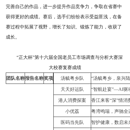
完善自己的作品，进一步提升作品竞争力，争取在省赛中
获得更好的成绩。赛后，选手们纷纷表示受益匪浅，在备
赛过程中拓展了视野，增长了知识、锻炼了能力，收获了
成长。
“正大杯”第十六届全国老员工市场调查与分析大赛深
大校赛复赛成绩
团队名称
报告名称
奖项
汤毓粤乡队
“汤毓粤乡，泉兴
天天好运队
“智航赴宴”—AI
港人消费探案
香江来客“深”情
小优荔
粤湾鸣瑞，声驰全
医码当先队
智护健康，数启未