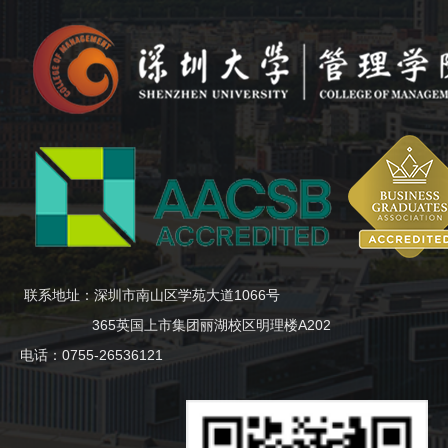
联系地址：深圳市南山区学苑大道1066号
365英国上市集团丽湖校区明理楼A202
电话：0755-26536121