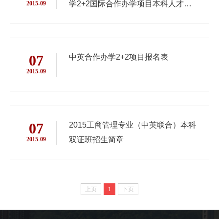
学2+2国际合作办学项目本科人才培
2015-09
养方案
07
中英合作办学2+2项目报名表
2015-09
07
2015工商管理专业（中英联合）本科
双证班招生简章
2015-09
上页
1
下页