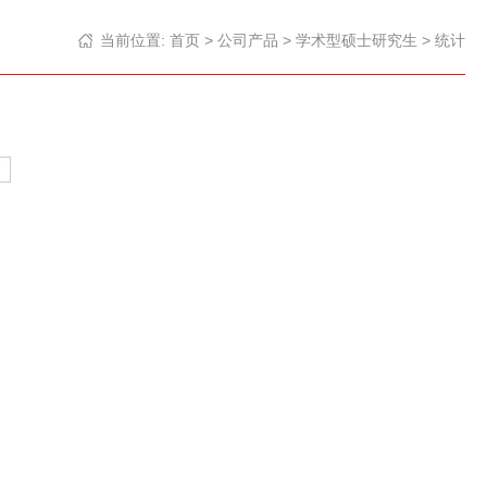
当前位置:
首页
>
公司产品
>
学术型硕士研究生
>
统计
页