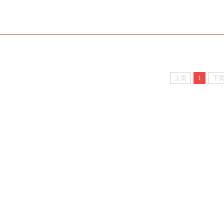
上页
1
下