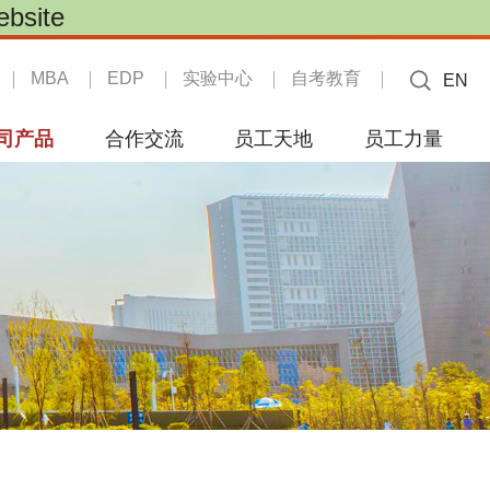
site
MBA
EDP
实验中心
自考教育
EN
司产品
合作交流
员工天地
员工力量