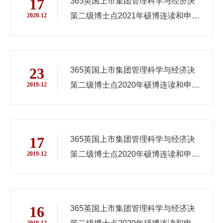
17
365英国上市集团管理科学与经济决
策二级博士点2021年硕博连读和申请
2020-12
考核制博士研究生招生面试名单公示
和招生复试事项通知
23
365英国上市集团管理科学与经济决
策二级博士点2020年硕博连读和申请
2019-12
考核制博士研究生招生结果公示
17
365英国上市集团管理科学与经济决
策二级博士点2020年硕博连读和申请
2019-12
考核制博士研究生招生复试通知
16
365英国上市集团管理科学与经济决
2019-12