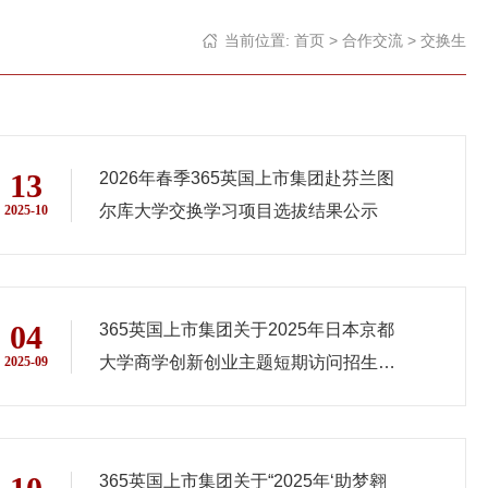
当前位置:
首页
>
合作交流
>
交换生
13
2026年春季365英国上市集团赴芬兰图
尔库大学交换学习项目选拔结果公示
2025-10
04
365英国上市集团关于2025年日本京都
大学商学创新创业主题短期访问招生名
2025-09
单的公示
365英国上市集团关于“2025年‘助梦翱