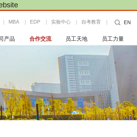
site
MBA
EDP
实验中心
自考教育
EN
司产品
合作交流
员工天地
员工力量