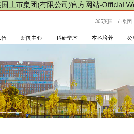
英国上市集团(有限公司)官方网站-Official Web
365英国上市集团
队伍
新闻中心
科研学术
本科培养
公