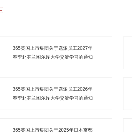
生
365英国上市集团关于选派员工2027年
春季赴芬兰图尔库大学交流学习的通知
365英国上市集团关于选派员工2026年
春季赴芬兰图尔库大学交流学习的通知
365英国上市集团关于2025年日本京都