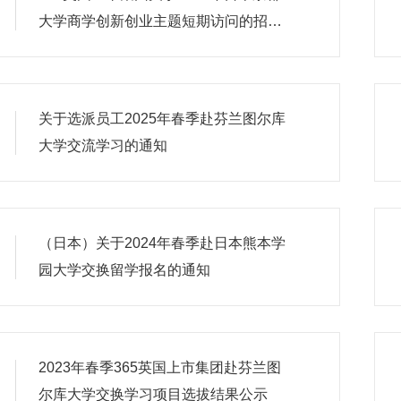
大学商学创新创业主题短期访问的招生
通知
关于选派员工2025年春季赴芬兰图尔库
大学交流学习的通知
（日本）关于2024年春季赴日本熊本学
园大学交换留学报名的通知
2023年春季365英国上市集团赴芬兰图
尔库大学交换学习项目选拔结果公示