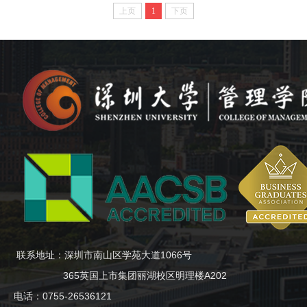
上页
1
下页
联系地址：深圳市南山区学苑大道1066号
365英国上市集团丽湖校区明理楼A202
电话：0755-26536121