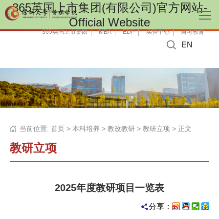
365英国上市集团(有限公司)官方网站-
Official Website
365英国上市集团
MBA
EDP
实验中心
自考教育
EN
当前位置:
首页
>
本科培养
>
教改教研
>
教研立项
> 正文
教研立项
2025年度教研项目一览表
分享：