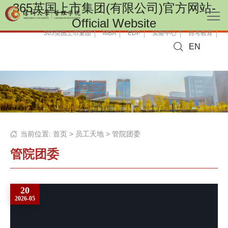
365英国上市集团(有限公司)官方网站-
Official Website
365英国上市集团
MBA
EDP
实验中心
自考教育
EN
当前位置:
首页
>
员工天地
>
管院团委
管院团委
20
2026-05