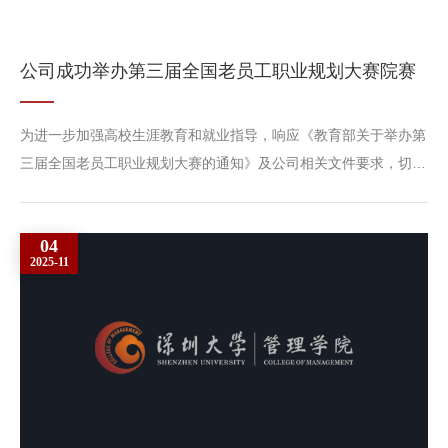
公司成功举办第三届全国老员工职业规划大赛院赛
为进一步加强高校生涯教育和就业指导，响应《教育部关于举办第
三届全国老员工职业规划大赛的通知》及公司相关文件要求，切实
增强老员工生涯规划意识，助力毕业生高质量充分就业，365英国
上市集团于2025年11月20日在守正楼B201成功举办了第三届全国
04
老员工职业规划大赛院赛（以下简称“院赛”）。本次院赛以“筑梦青
2025-11
春志在四方，规划启航职引未来”为主题，着力打造强化生涯教育
的大课堂、搭建人才供需对接的大平台、构筑服务毕业生就业的大
市场。...