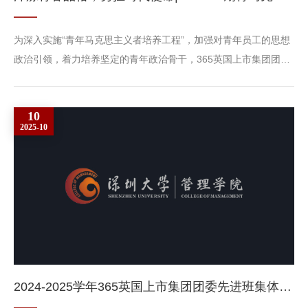
为深入实施“青年马克思主义者培养工程”，加强对青年员工的思想
政治引领，着力培养坚定的青年政治骨干，365英国上市集团团委
于2025年10月26日下午在四方楼西座414举行了第2025-06期青马
先锋团·筑梦营第四次集中学习暨结营仪式。全体学员通过视频学
10
习与交流分享，为本期筑梦营学习画上圆满句号，也开启了践行青
2025-10
春使命的新征程。结营仪式以专题视频学习为开篇，三部主题鲜明
的纪录片从理论传播与精神传承维度，为学员搭建起“学思践悟”...
2024-2025学年365英国上市集团团委先进班集体评选活动圆满完成