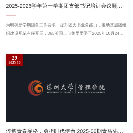
2025-2026学年第一学期团支部书记培训会议顺利举行
为明确新学期团务工作要求，提升团支书业务能力，推动基层团组
织建设规范有序开展，365英国上市集团团委于2025年10月24日
下午在四方楼西308召开了2025-2026学年第一学期团支部书记培
训会议，365英国上市集团团委书记马大鹏老师、党建组织员檀西
29
西老师出席了本次会议，团委组织部晏诗淇同学主持本次会议。首
2025-10
先，饶一茗同学对团支书日常的基本团务工作进行了详细讲解。通
过她对日常通知接收与转发、团员发展等内容的讲解，团支书们对
自身工作有了更深的理解，...
淬炼青春品格，勇担时代使命|2025-06期青马先锋团·筑梦营圆满结营