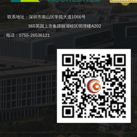
联系地址：深圳市南山区学苑大道1066号
365英国上市集团丽湖校区明理楼A202
电话：0755-26536121