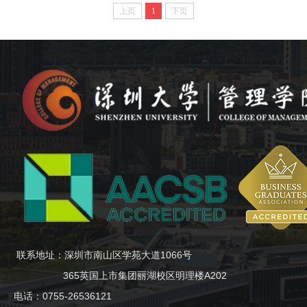
上页
1
下页
联系地址：深圳市南山区学苑大道1066号
365英国上市集团丽湖校区明理楼A202
电话：0755-26536121