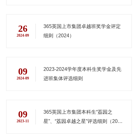
（2024）
26
365英国上市集团卓越班奖学金评定
细则（2024）
2024-09
09
2023-2024学年度本科生奖学金及先
进班集体评选细则
2024-09
09
365英国上市集团本科生“荔园之
星”、“荔园卓越之星”评选细则（2023
2023-11
试行）