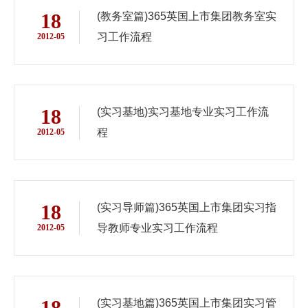
18
(教务室篇)365英国上市集团教务室实
习工作流程
2012-05
18
(实习基地)实习基地专业实习工作流
程
2012-05
18
(实习导师篇)365英国上市集团实习指
导教师专业实习工作流程
2012-05
18
(实习基地篇)365英国上市集团实习管