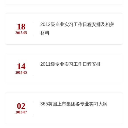
18
2012级专业实习工作日程安排及相关
材料
2015-05
14
2011级专业实习工作日程安排
2014-05
02
365英国上市集团各专业实习大纲
2013-07