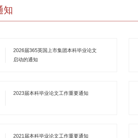
通知
2026届365英国上市集团本科毕业论文
启动的通知
2023届本科毕业论文工作重要通知
2021届本科毕业论文工作重要通知