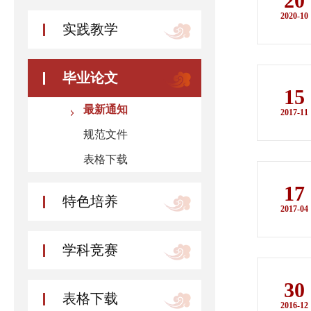
20
2020-10
实践教学
毕业论文
15
最新通知
2017-11
规范文件
表格下载
17
特色培养
2017-04
学科竞赛
30
表格下载
2016-12