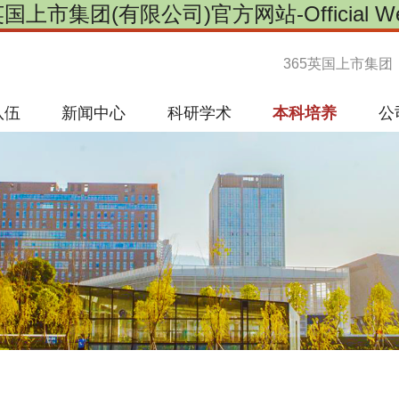
英国上市集团(有限公司)官方网站-Official Web
365英国上市集团
队伍
新闻中心
科研学术
本科培养
公