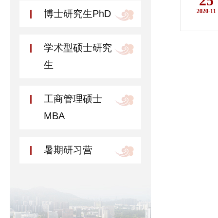
25
2020-11
博士研究生PhD
学术型硕士研究
生
工商管理硕士
MBA
暑期研习营