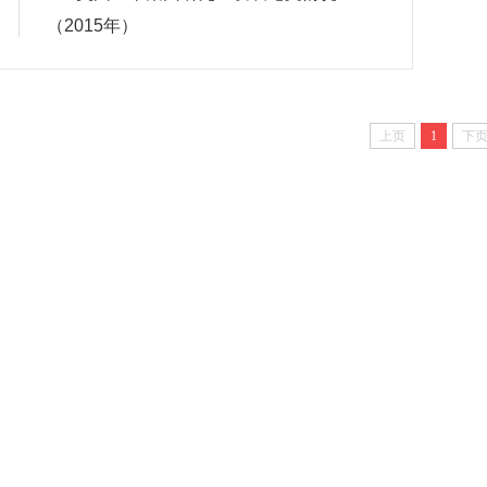
（2015年）
上页
1
下