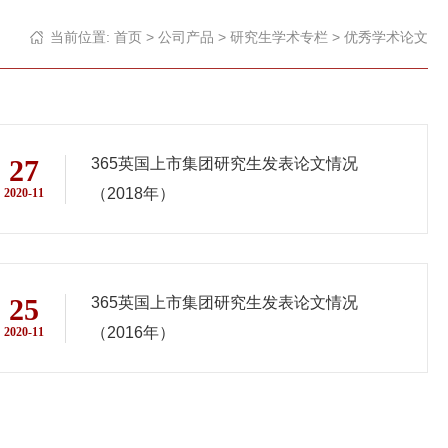
当前位置:
首页
>
公司产品
>
研究生学术专栏
>
优秀学术论文
27
365英国上市集团研究生发表论文情况
（2018年）
2020-11
25
365英国上市集团研究生发表论文情况
（2016年）
2020-11