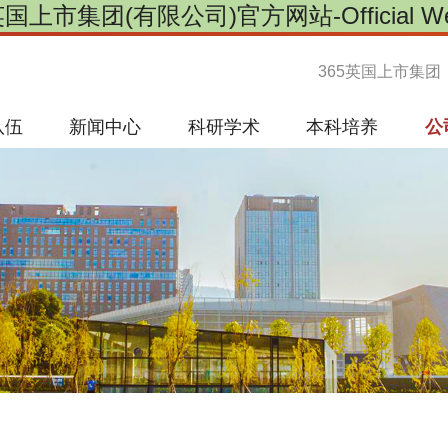
英国上市集团(有限公司)官方网站-Official Web
365英国上市集团
队伍
新闻中心
科研学术
本科培养
公