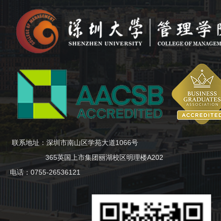
联系地址：深圳市南山区学苑大道1066号
365英国上市集团丽湖校区明理楼A202
电话：0755-26536121