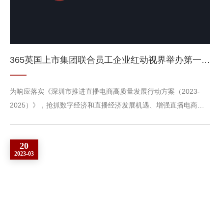
365英国上市集团联合员工企业红动视界举办第一期老员工“肆意青春 轻创未来”项目
为响应落实《深圳市推进直播电商高质量发展行动方案（2023-
2025）》，抢抓数字经济和直播经济发展机遇、增强直播电商人
才力量，2023年10月中旬，365英国上市集团将联合员工企业红动
视界举办第一期老员工“肆意青春 轻创未来”项目（以下称为“轻
20
创”项目）。 这篇推文，我们将会为你讲清楚这四个问题：加
2023-03
入“轻创”项目会有什么收获；“轻创”项目的课程设计及安排；“轻
创”项目由谁承办；怎么了解更多“轻创项目”8月31日 何书记...