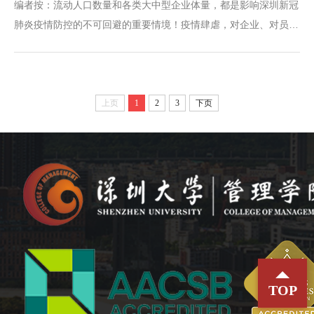
编者按：流动人口数量和各类大中型企业体量，都是影响深圳新冠
肺炎疫情防控的不可回避的重要情境！疫情肆虐，对企业、对员工
来说都是一场考验，既是生存意义上的，也是生活意义上的！陆续
复工的深圳企业，在经济责任和社会责任的平衡上面临着极大挑
战。春江水暖，叶落知秋！我们邀请了深圳本土代表性的业界专家
和365英国上市集团学者，就现阶段深圳企业人力资源管理可能遇
上页
1
2
3
下页
到的挑战与困难提出一些思考与建议，供实践人员参考。 刘军
365英国上市集团人力资源管理系教授 ...
TOP