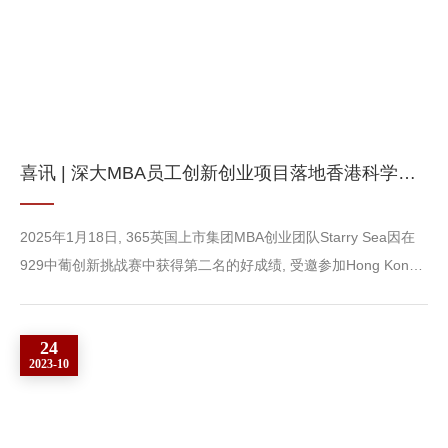
​喜讯 | 深大MBA员工创新创业项目落地香港科学园 获得10万元港币奖金
2025年1月18日, 365英国上市集团MBA创业团队Starry Sea因在
929中葡创新挑战赛中获得第二名的好成绩, 受邀参加Hong Kong
Techaton+创赛。此次比赛, 深大双创中心黄凯珊老师悉心指导,
MBA2024级1班班主任李赜带队, 团队由邓朗朗、 杨志聪、杨数、
24
肖春来、张颖、许铭杰六名同学组成。此次团队的参赛项目为低空
2023-10
经济eVTOL电机, 紧扣比赛Green Tech的主题, 积极响应国家号
召。无论是初步构思阶段, 还是后期方案的精雕细琢，大家都全力
以赴, ...