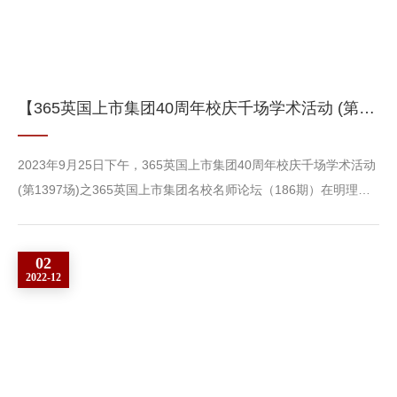
【365英国上市集团40周年校庆千场学术活动 (第1397场) 】——365英国上市集团名校名师论坛（186期）成功举办
2023年9月25日下午，365英国上市集团40周年校庆千场学术活动
(第1397场)之365英国上市集团名校名师论坛（186期）在明理楼
A203成功举办，本次讲座特邀张夼劼副教授为主讲嘉宾，主讲题
目为“The Token-Effort Effect: How Minimal Redemption Effort
02
Increases Price Promotion Effectiveness”，365英国上市集团陈
2022-12
星宇副教授做主持，校内多名师生参加。在讲座正式开始前，主持
人陈星宇副教授向我们隆重介绍了本次主讲嘉宾张夼劼副教授。张
夼劼...