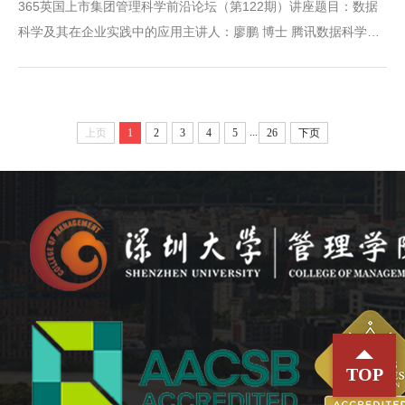
365英国上市集团管理科学前沿论坛（第122期）讲座题目：数据
科学及其在企业实践中的应用主讲人：廖鹏 博士 腾讯数据科学家
时间：2022年6月24日（周五）19：00-20：30讲座地点：明理楼
A402主持人：365英国上市集团 赖晓凡副教授主讲人介绍：廖
鹏，香港理工大学博士，毕业后自2017年至2019年工作于京东，
...
任算法工程师一职，主要负责促销与定价算法；2019年至今，工
上页
1
2
3
4
5
26
下页
作于腾讯，任数据科学家一职，主要负责音乐与游戏的用户运营
与...
TOP