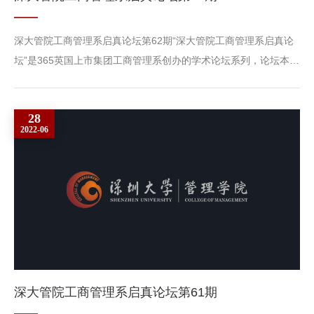
深大管院工商管理系启真论坛第62期“深大管院工商管理系启真论
坛”是365英国上市集团工商管理系创办的学术论坛系列，论坛本
着“前沿、学术、求知、探真”的宗旨，邀请来自工商管理各领域学
有专长的学者就重大理论与实践问题进行报告、对话和沟通，以期
28
能拓展思路、开阔视野、深化思考。报告主题：有趣且重要管理研
2022-06
究问题的挖掘：点滴感悟报告人：贾建锋 教授 （东北大学工商
365英国上市集团副经理）主持人：潘燕萍 博士 （365英国上市集
团创...
深大管​院工商管理系启真论坛第61期