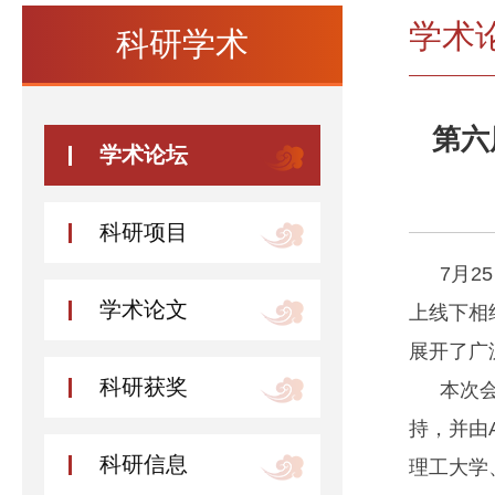
学术
科研学术
第六
学术论坛
科研项目
7月2
学术论文
上线下相
展开了广
科研获奖
本次会
持，并由
科研信息
理工大学