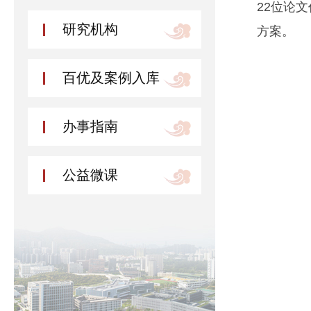
22位论
研究机构
方案。
百优及案例入库
办事指南
公益微课