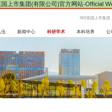
英国上市集团(有限公司)官方网站-Official Web
365英国上市集团
队伍
新闻中心
科研学术
本科培养
公