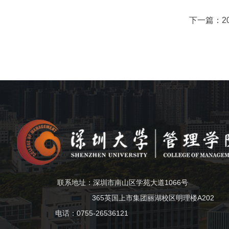
下一篇：
联系地址：深圳市南山区学苑大道1066号
365英国上市集团丽湖校区明理楼A202
电话：0755-26536121