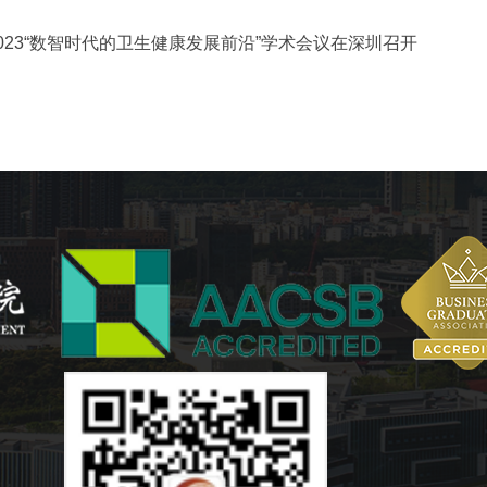
2023“数智时代的卫生健康发展前沿”学术会议在深圳召开