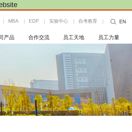
site
MBA
EDP
实验中心
自考教育
EN
司产品
合作交流
员工天地
员工力量