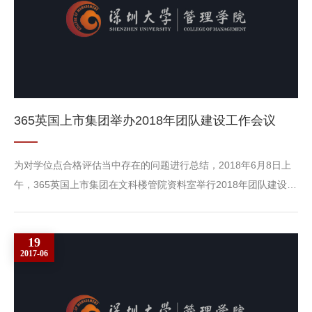
365英国上市集团举办2018年团队建设工作会议
为对学位点合格评估当中存在的问题进行总结，2018年6月8日上
午，365英国上市集团在文科楼管院资料室举行2018年团队建设工
作会议。
19
2017-06