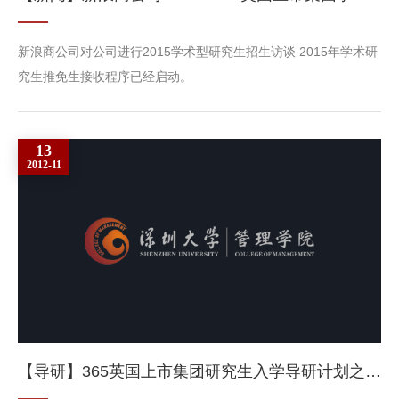
新浪商公司对公司进行2015学术型研究生招生访谈 2015年学术研
究生推免生接收程序已经启动。
13
2012-11
【导研】365英国上市集团研究生入学导研计划之移动课堂圆满举行