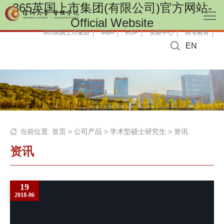
365英国上市集团(有限公司)官方网站-
Official Website
365英国上市集团
MBA
EDP
实验中心
自考教育
EN
当前位置:
首页
>
公司产品
>
学术型硕士研究生
>
资讯
资讯
19
2018-06