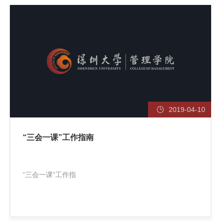
2019-04-10
“三会一课”工作指南
“三会一课”工作指