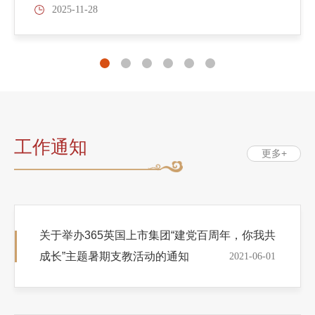
2025-11-28
工作通知
更多+
关于举办365英国上市集团“建党百周年，你我共
成长”主题暑期支教活动的通知
2021-06-01