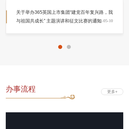
关于举办365英国上市集团“建党百年复兴路，我
与祖国共成长” 主题演讲和征文比赛的通知
2021-05-10
办事流程
更多+