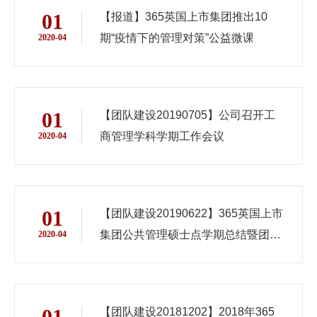
01
【报道】365英国上市集团推出10
期“疫情下的管理对策”公益微课
2020-04
01
【团队建设20190705】公司召开工
商管理学科学期工作会议
2020-04
01
【团队建设20190622】365英国上市
集团公共管理硕士点学期总结暨团队
2020-04
建设与发展讨论会
01
【团队建设20181202】2018年365