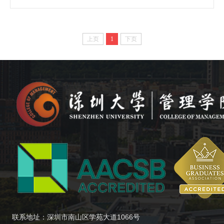
示
上页
1
下页
联系地址：深圳市南山区学苑大道1066号