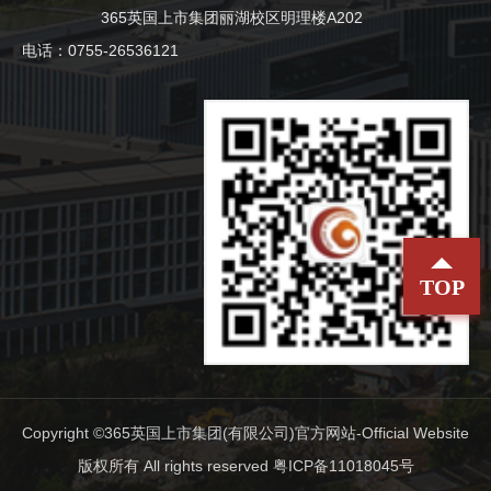
365英国上市集团丽湖校区明理楼A202
电话：0755-26536121
TOP
Copyright ©365英国上市集团(有限公司)官方网站-Official Website
版权所有 All rights reserved
粤ICP备11018045号