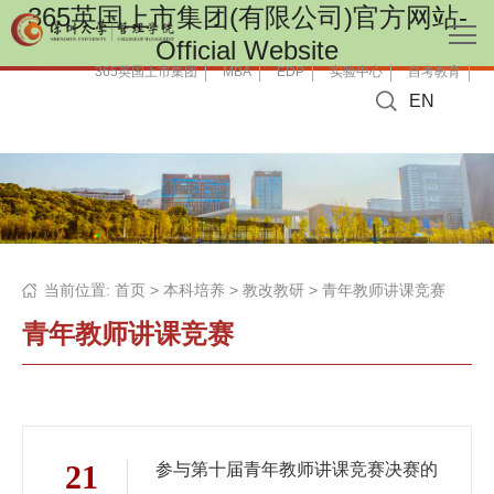
365英国上市集团(有限公司)官方网站-
Official Website
365英国上市集团
MBA
EDP
实验中心
自考教育
EN
当前位置:
首页
>
本科培养
>
教改教研
>
青年教师讲课竞赛
青年教师讲课竞赛
21
参与第十届青年教师讲课竞赛决赛的