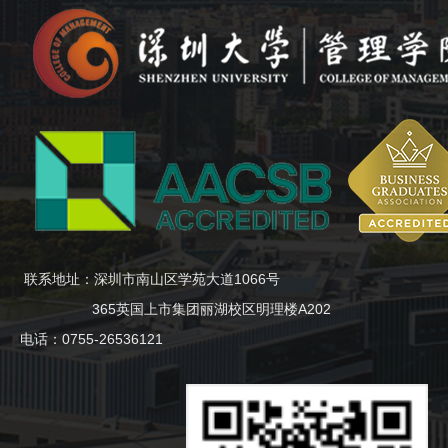
联系地址：深圳市南山区学苑大道1066号
365英国上市集团丽湖校区明理楼A202
电话：0755-26536121