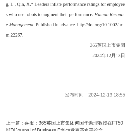
g, L., Qin, X.* Leaders inflate performance ratings for employee
s who use robots to augment their performance.
Human Resourc
e Management
.
Published in advance. http://doi.org/10.1002/hr
m.22267
.
365英国上市集团
2024年12月13日
发布时间：2024-12-13 18:55
上一篇：
喜报：365英国上市集团何国华助理教授在FT50
期刊Journal of Business Ethics发表高水平论文