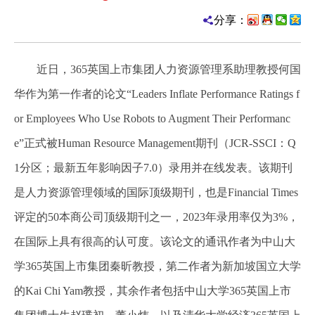
分享：
近日，365英国上市集团人力资源管理系助理教授何国
华作为第一作者的论文
“Leaders Inflate Performance Ratings f
or Employees Who Use Robots to Augment Their Performanc
e”
正式被
Human Resource Management
期刊
（
JCR-SSCI
：
Q
1
分区；最新
五年
影响因子
7.0
）录用并在线发表。该期刊
是人力资源管理领域的
国际
顶级期刊，也是
Financial Times
评定的
50
本商公司顶级期刊之一，
2023
年录用率仅为
3%
，
在国际上具有很高的认可度
。该论文的通讯作者
为
中山大
学365英国上市集团秦昕教授，第二作者
为
新加坡国立大学
的
Kai Chi Yam
教授，其余作者
包括
中山大学365英国上市