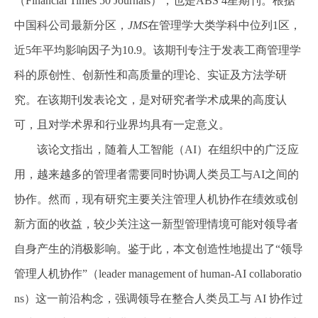
（
Financial Times 50 Journals
），也是
ABS 4
星期刊。根据
中国科公司最新分区，
JMS
在管理学大类学科中位列
1
区，
近
5
年平均影响因子为
10.9
。该期刊专注于发表工商管理学
科的原创性、创新性和高质量的理论、实证及方法学研
究。在该期刊发表论文，是对研究者学术成果的高度认
可，且对学术界和行业界均具有一定意义。
该论文指出，随着人工智能（
AI
）在组织中的广泛应
用，越来越多的管理者需要同时协调人类员工与
AI
之间的
协作。然而，现有研究主要关注管理人机协作在绩效或创
新方面的收益，较少关注这一新型管理情境可能对领导者
自身产生的消极影响。鉴于此，本文创造性地提出了
“
领导
管理人机协作
”
（
leader management of human-AI collaboratio
ns
）这一前沿构念，强调领导在整合人类员工与
AI
协作过