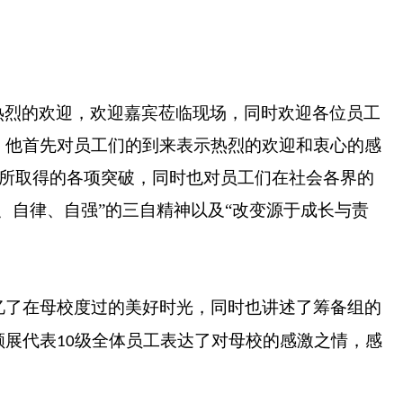
热烈的欢迎，欢迎嘉宾莅临现场，同时欢迎各位员工
，他首先对员工们的到来表示热烈的欢迎和衷心的感
和所取得的各项突破
，同时也对员工们在社会各界的
、自律、自强”的三自精神以及“改变源于成长与责
忆了在母校度过的美好时光，同时也讲述了筹备组的
顾展代表
级全体员工表达了对母校的感激之情，感
10