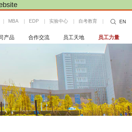
site
MBA
EDP
实验中心
自考教育
EN
司产品
合作交流
员工天地
员工力量