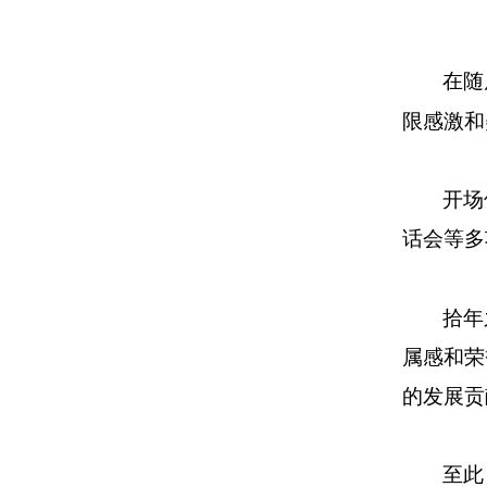
在随
限感激和
开场
话会等多
拾年
属感和荣
的发展贡
至此