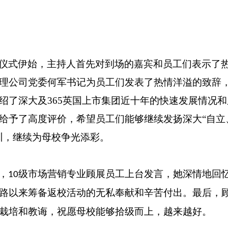
仪式伊始，主持人首先对到场的嘉宾和员工们表示了
理公司党委何军书记为员工们发表了热情洋溢的致辞
绍了深大及365英国上市集团近十年的快速发展情况
给予了高度评价，希望员工们能够继续发扬深大“自立
训，继续为母校争光添彩。
，
级市场营销专业顾展员工上台发言，她深情地回
10
路以来筹备返校活动的无私奉献和辛苦付出。最后，
栽培和教诲，祝愿母校能够拾级而上，越来越好。