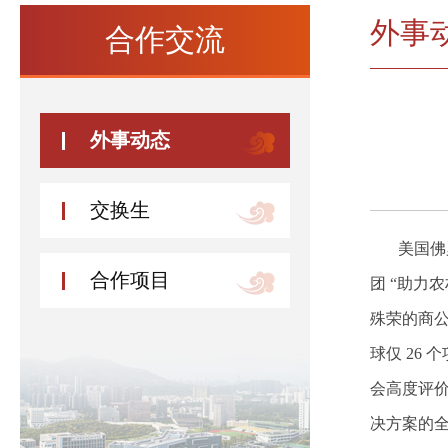
外事
合作交流
外事动态
交换生
美国佛
合作项目
团 “助力
殊荣的商公
球仅 26
会高度评
决方案的全