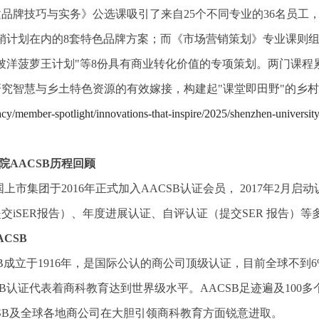
品牌技巧与实务》公选课吸引了来自25个不同专业的36名员工
销计划在内的8套特色品牌方案；而《市场营销策划》专业课则组
陂洋菠萝王计划"等8份具有商业转化价值的专项策划。两门课程
研究智慧与乡土特色资源的有效嫁接，构建起"课堂即田野"的乡
acy/member-spotlight/innovations-that-inspire/2025/shenzhen-universit
院AACSB
历程回顾
英国上市集团于2016年正式加入AACSB认证会员， 2017年
交iSER报告）、年度进展认证、自评认证（提交SER 报告）等多
ACSB
SB成立于1916年，是国际公认的商公司顶级认证，目前全球不到
SB认证代表着商科教育达到世界级水平。AACSB足迹遍及10
CSB及全球各地商公司在大胆引领商科教育方面锐意进取。