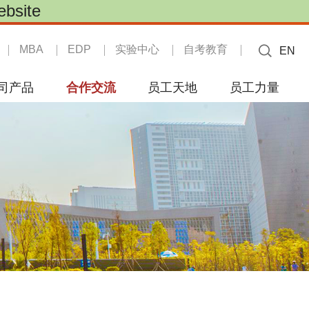
site
MBA
EDP
实验中心
自考教育
EN
司产品
合作交流
员工天地
员工力量