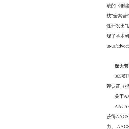
放的《创建
枝"全案营
性开发出"
现了学术
ut-us/advoc
深大管
365
评认证（提
关于A
AAC
获得AAC
力。 AA