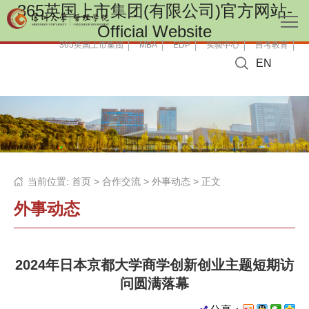
365英国上市集团(有限公司)官方网站-
Official Website
365英国上市集团
MBA
EDP
实验中心
自考教育
EN
当前位置:
首页
>
合作交流
>
外事动态
> 正文
外事动态
2024年日本京都大学商学创新创业主题短期访
问圆满落幕