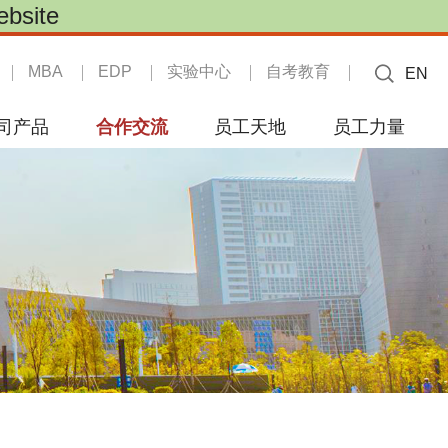
site
MBA
EDP
实验中心
自考教育
EN
司产品
合作交流
员工天地
员工力量