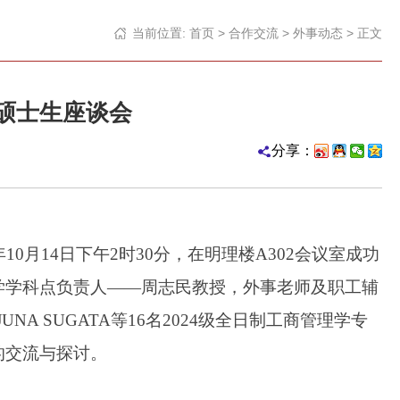
当前位置:
首页
>
合作交流
>
外事动态
> 正文
学硕士生座谈会
分享：
4年10月14日下午2时30分，在明理楼A302
会议
室成功
学学科点负责人
——周志民教授，外事老师及职工辅
JUNA SUGATA等16名2024级全日制
工商管理学专
的交流与探讨。