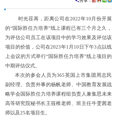
分享：
时光荏苒，距离公司在
2022
年
10
月份开展
的
“
国际胜任力培养
”
线上课程已有三个月之久，
为评估公司员工在该项目中的学习效果及评估该
项目的价值，公司在
2023
年
1
月
10
日下午
3
点以线
上会议的方式举行
“
国际胜任力培养
”
线上项目的
中期评估仪式。
本次的参会人员为365英国上市集团周志民
副经理、负责外事的杨帆老师、中国教育发展战
略学会国际胜任力培养课程组负责人兼集思未来
高等研究院秘书长王筱稚老师、班主任牛雯茜老
师以及
25
名项目生。