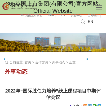
365英国上市集团(有限公司)官方网站-
Official Website
365英国上市集团
MBA
EDP
实验中心
自考教育
EN
当前位置:
首页
>
合作交流
>
外事动态
> 正文
外事动态
2022年“国际胜任力培养”线上课程项目中期评
估会议