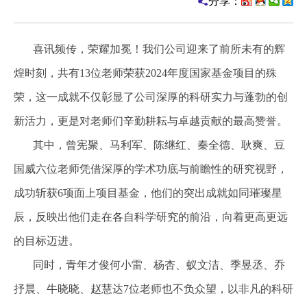
分享：
喜讯频传，荣耀加冕！我们公司迎来了前所未有的辉
煌时刻，共有13位老师荣获2024年度国家基金项目的殊
荣，这一成就不仅彰显了公司深厚的科研实力与蓬勃的创
新活力，更是对老师们辛勤耕耘与卓越贡献的最高赞誉。
其中，曾宪聚、马利军、陈继红、秦全德、耿爽、豆
国威六位老师凭借深厚的学术功底与前瞻性的研究视野，
成功斩获6项面上项目基金，他们的突出成就如同璀璨星
辰，反映出他们走在各自科学研究的前沿，向着更高更远
的目标迈进。
同时，青年才俊何小雷、杨杏、蚁文洁、季昱丞、乔
抒晨、牛晓晓、赵慧达7位老师也不负众望，以非凡的科研