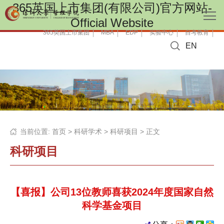
365英国上市集团(有限公司)官方网站-
Official Website
365英国上市集团
MBA
EDP
实验中心
自考教育
EN
当前位置:
首页
>
科研学术
>
科研项目
> 正文
科研项目
【喜报】公司13位教师喜获2024年度国家自然
科学基金项目